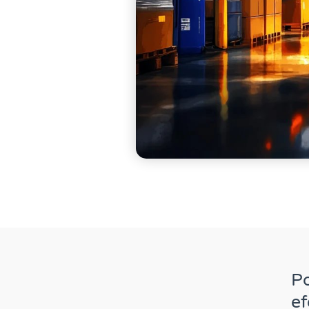
Po
ef