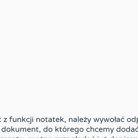
 z funkcji notatek, należy wywołać o
 dokument, do którego chcemy dodać 