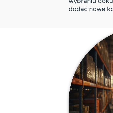
wybraniu doku
dodać nowe k