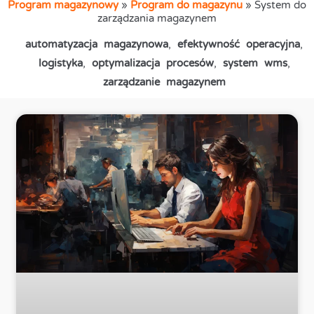
Program magazynowy
»
Program do magazynu
»
System do
zarządzania magazynem
automatyzacja magazynowa
,
efektywność operacyjna
,
logistyka
,
optymalizacja procesów
,
system wms
,
zarządzanie magazynem