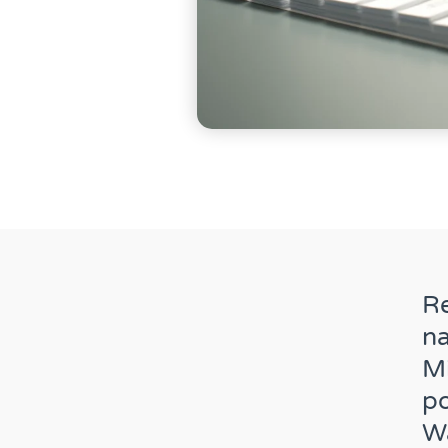
Re
na
Mi
po
W