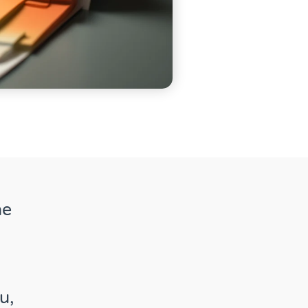
ne
u,