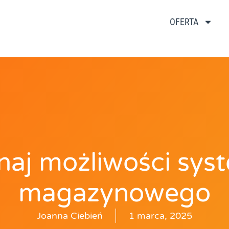
OFERTA
naj możliwości sys
magazynowego
Joanna Ciebień
1 marca, 2025