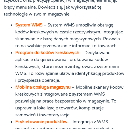
szybkość oraz precyzję operacji w magazynie, eliminując
błędy manualne. Dowiedz się, jak wykorzystać tę
technologię w swoim magazynie.
System WMS
– System WMS umożliwia obsługę
kodów kreskowych w czasie rzeczywistym, integrując
skanowanie z bazą danych magazynowych. Pozwala
to na szybkie przetwarzanie informacji o towarach.
Program do kodów kreskowych
– Dedykowane
aplikacje do generowania i drukowania kodów
kreskowych, które można zintegrować z systemami
WMS. To rozwiązanie ułatwia identyfikację produktów
i przyspiesza operacje.
Mobilna obsługa magazynu
– Mobilne skanery kodów
kreskowych zintegrowane z systemem WMS
pozwalają na pracę bezpośrednio w magazynie. To
usprawnia lokalizację towarów, kompletację
zamówień i inwentaryzacje.
Etykietowanie produktów
– Integracja z WMS
pozwala na automatyczne generowanie etykiet z