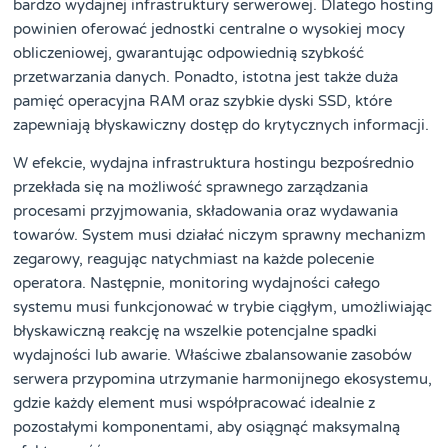
bardzo wydajnej infrastruktury serwerowej. Dlatego hosting
powinien oferować jednostki centralne o wysokiej mocy
obliczeniowej, gwarantując odpowiednią szybkość
przetwarzania danych. Ponadto, istotna jest także duża
pamięć operacyjna RAM oraz szybkie dyski SSD, które
zapewniają błyskawiczny dostęp do krytycznych informacji.
W efekcie, wydajna infrastruktura hostingu bezpośrednio
przekłada się na możliwość sprawnego zarządzania
procesami przyjmowania, składowania oraz wydawania
towarów. System musi działać niczym sprawny mechanizm
zegarowy, reagując natychmiast na każde polecenie
operatora. Następnie, monitoring wydajności całego
systemu musi funkcjonować w trybie ciągłym, umożliwiając
błyskawiczną reakcję na wszelkie potencjalne spadki
wydajności lub awarie. Właściwe zbalansowanie zasobów
serwera przypomina utrzymanie harmonijnego ekosystemu,
gdzie każdy element musi współpracować idealnie z
pozostałymi komponentami, aby osiągnąć maksymalną