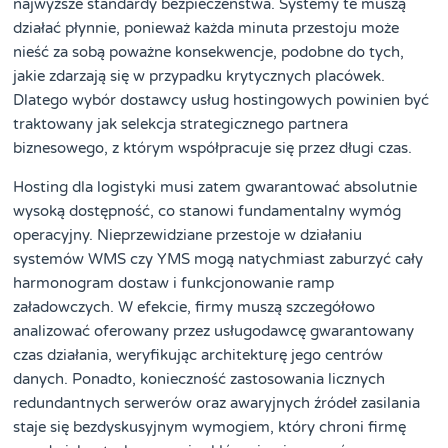
najwyższe standardy bezpieczeństwa. Systemy te muszą
działać płynnie, ponieważ każda minuta przestoju może
nieść za sobą poważne konsekwencje, podobne do tych,
jakie zdarzają się w przypadku krytycznych placówek.
Dlatego wybór dostawcy usług hostingowych powinien być
traktowany jak selekcja strategicznego partnera
biznesowego, z którym współpracuje się przez długi czas.
Hosting dla logistyki musi zatem gwarantować absolutnie
wysoką dostępność, co stanowi fundamentalny wymóg
operacyjny. Nieprzewidziane przestoje w działaniu
systemów WMS czy YMS mogą natychmiast zaburzyć cały
harmonogram dostaw i funkcjonowanie ramp
załadowczych. W efekcie, firmy muszą szczegółowo
analizować oferowany przez usługodawcę gwarantowany
czas działania, weryfikując architekturę jego centrów
danych. Ponadto, konieczność zastosowania licznych
redundantnych serwerów oraz awaryjnych źródeł zasilania
staje się bezdyskusyjnym wymogiem, który chroni firmę