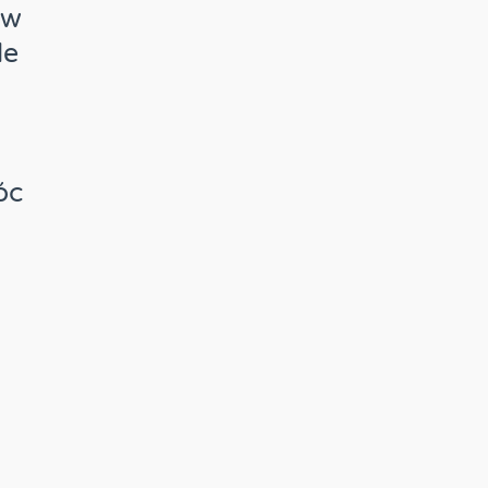
ów
le
,
óc