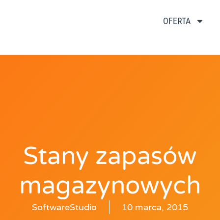
OFERTA
Stany zapasów
magazynowych
SoftwareStudio
10 marca, 2015