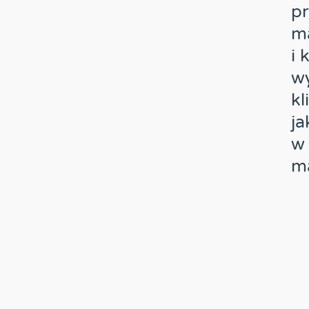
pr
ma
i 
w
kl
j
w
m