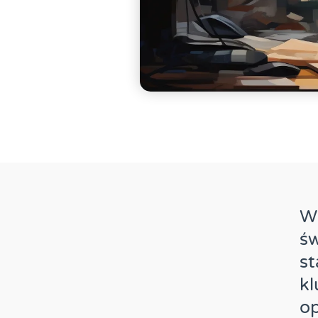
W 
św
s
kl
op