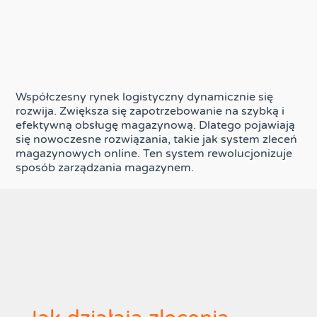
Współczesny rynek logistyczny dynamicznie się
rozwija. Zwiększa się zapotrzebowanie na szybką i
efektywną obsługę magazynową. Dlatego pojawiają
się nowoczesne rozwiązania, takie jak system zleceń
magazynowych online. Ten system rewolucjonizuje
sposób zarządzania magazynem.