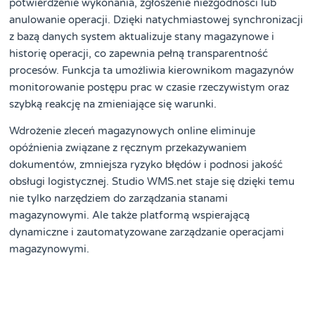
potwierdzenie wykonania, zgłoszenie niezgodności lub
anulowanie operacji. Dzięki natychmiastowej synchronizacji
z bazą danych system aktualizuje stany magazynowe i
historię operacji, co zapewnia pełną transparentność
procesów. Funkcja ta umożliwia kierownikom magazynów
monitorowanie postępu prac w czasie rzeczywistym oraz
szybką reakcję na zmieniające się warunki.
Wdrożenie zleceń magazynowych online eliminuje
opóźnienia związane z ręcznym przekazywaniem
dokumentów, zmniejsza ryzyko błędów i podnosi jakość
obsługi logistycznej. Studio WMS.net staje się dzięki temu
nie tylko narzędziem do zarządzania stanami
magazynowymi. Ale także platformą wspierającą
dynamiczne i zautomatyzowane zarządzanie operacjami
magazynowymi.