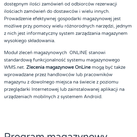
dostępnym ilości zamówień od odbiorców rezerwacji
ilościach zamówień do dostawców i wielu innych.
Prowadzenie efektywnej gospodarki magazynowej jest
możliwe przy pomocy wielu różnorodnych narzędzi, jednym
z nich jest informatyczny system zarządzania magazynem
wysokiego składowania.
Moduł zleceń magazynowych ONLINE stanowi
standardową funkcjonalność systemu magazynowego
WMS.net.
Zlecenia magazynowe OnLine
mogą być także
wprowadzane przez handlowców lub pracowników
magazynu z dowolnego miejsca na świecie z poziomu
przeglądarki Internetowej lub zainstalowanej aplikacji na
urządzeniach mobilnych z systemem Android.
Program magazynowy