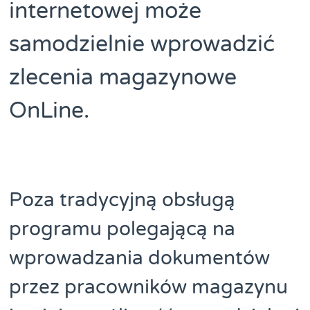
internetowej może
samodzielnie wprowadzić
zlecenia magazynowe
OnLine.
Poza tradycyjną obsługą
programu polegającą na
wprowadzania dokumentów
przez pracowników magazynu