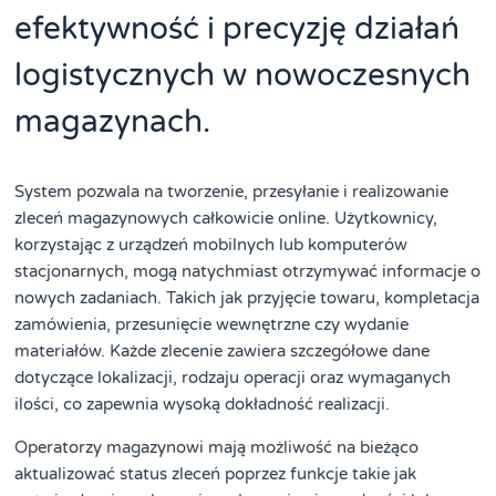
efektywność i precyzję działań
logistycznych w nowoczesnych
magazynach.
System pozwala na tworzenie, przesyłanie i realizowanie
zleceń magazynowych całkowicie online. Użytkownicy,
korzystając z urządzeń mobilnych lub komputerów
stacjonarnych, mogą natychmiast otrzymywać informacje o
nowych zadaniach. Takich jak przyjęcie towaru, kompletacja
zamówienia, przesunięcie wewnętrzne czy wydanie
materiałów. Każde zlecenie zawiera szczegółowe dane
dotyczące lokalizacji, rodzaju operacji oraz wymaganych
ilości, co zapewnia wysoką dokładność realizacji.
Operatorzy magazynowi mają możliwość na bieżąco
aktualizować status zleceń poprzez funkcje takie jak