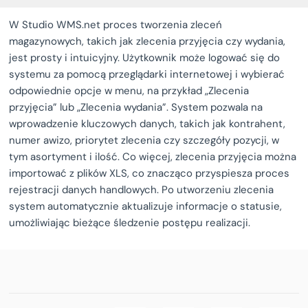
W Studio WMS.net proces tworzenia zleceń
magazynowych, takich jak zlecenia przyjęcia czy wydania,
jest prosty i intuicyjny. Użytkownik może logować się do
systemu za pomocą przeglądarki internetowej i wybierać
odpowiednie opcje w menu, na przykład „Zlecenia
przyjęcia” lub „Zlecenia wydania”. System pozwala na
wprowadzenie kluczowych danych, takich jak kontrahent,
numer awizo, priorytet zlecenia czy szczegóły pozycji, w
tym asortyment i ilość. Co więcej, zlecenia przyjęcia można
importować z plików XLS, co znacząco przyspiesza proces
rejestracji danych handlowych. Po utworzeniu zlecenia
system automatycznie aktualizuje informacje o statusie,
umożliwiając bieżące śledzenie postępu realizacji.