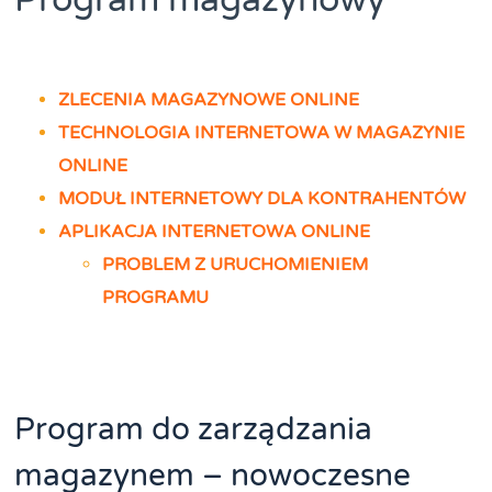
ZLECENIA MAGAZYNOWE ONLINE
TECHNOLOGIA INTERNETOWA W MAGAZYNIE
ONLINE
MODUŁ INTERNETOWY DLA KONTRAHENTÓW
APLIKACJA INTERNETOWA ONLINE
PROBLEM Z URUCHOMIENIEM
PROGRAMU
Program do zarządzania
magazynem – nowoczesne