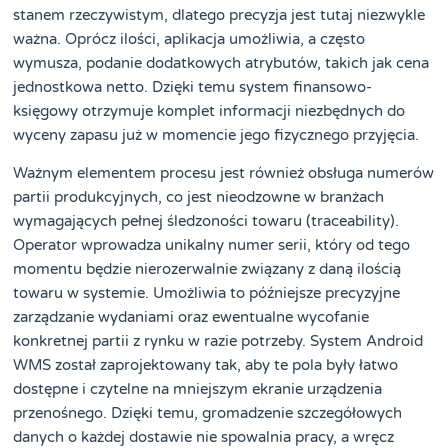
stanem rzeczywistym, dlatego precyzja jest tutaj niezwykle
ważna. Oprócz ilości, aplikacja umożliwia, a często
wymusza, podanie dodatkowych atrybutów, takich jak cena
jednostkowa netto. Dzięki temu system finansowo-
księgowy otrzymuje komplet informacji niezbędnych do
wyceny zapasu już w momencie jego fizycznego przyjęcia.
Ważnym elementem procesu jest również obsługa numerów
partii produkcyjnych, co jest nieodzowne w branżach
wymagających pełnej śledzoności towaru (traceability).
Operator wprowadza unikalny numer serii, który od tego
momentu będzie nierozerwalnie związany z daną ilością
towaru w systemie. Umożliwia to późniejsze precyzyjne
zarządzanie wydaniami oraz ewentualne wycofanie
konkretnej partii z rynku w razie potrzeby. System Android
WMS został zaprojektowany tak, aby te pola były łatwo
dostępne i czytelne na mniejszym ekranie urządzenia
przenośnego. Dzięki temu, gromadzenie szczegółowych
danych o każdej dostawie nie spowalnia pracy, a wręcz