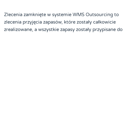
Zlecenia zamknięte w systemie WMS Outsourcing to
zlecenia przyjęcia zapasów, które zostały całkowicie
zrealizowane, a wszystkie zapasy zostały przypisane do
odpowiednich lokalizacji w magazynie. Programy
magazynowe umożliwiają oznaczenie zleceń jako zamknięte,
co oznacza, że proces przyjęcia został zakończony i zapasy
są już zarejestrowane w systemie. Dzięki tej funkcji,
przedsiębiorstwa mogą śledzić postęp w realizacji zleceń
przyjęcia i zapewnić, że wszystkie operacje zostały
poprawnie zakończone. Zlecenia zamknięte pomagają
również w zarządzaniu zapasami i generowaniu dokładnych
raportów magazynowych. Więcej informacji o zleceniach
zamkniętych można znaleźć na stronie
zlecenia zamknięte
.