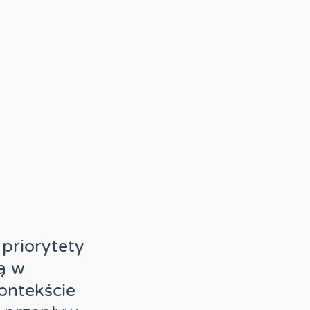
riorytety
ą w
ontekście