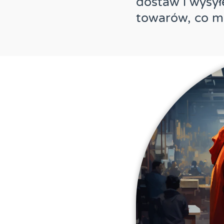
dostaw i wysył
towarów, co ma