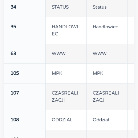
34
STATUS
Status
1
35
HANDLOWI
Handlowiec
1
EC
63
WWW
WWW
1
105
MPK
MPK
1
107
CZASREALI
CZASREALI
1
ZACJI
ZACJI
108
ODDZIAL
Oddział
1