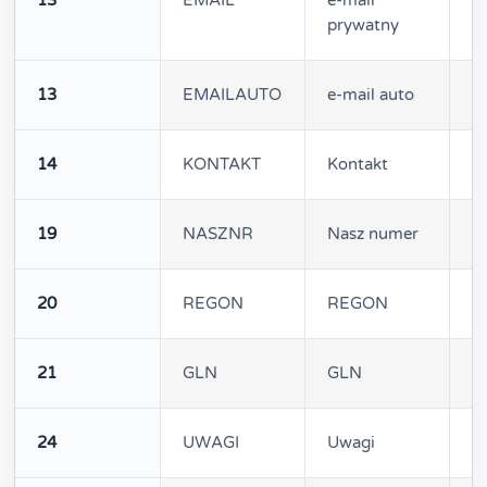
13
EMAIL
e-mail
3
prywatny
13
EMAILAUTO
e-mail auto
3
14
KONTAKT
Kontakt
2
19
NASZNR
Nasz numer
1
20
REGON
REGON
1
21
GLN
GLN
1
24
UWAGI
Uwagi
1