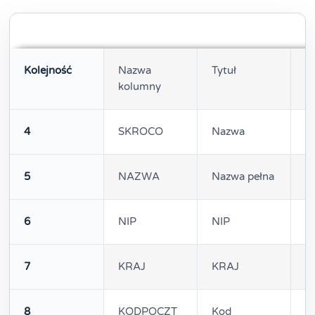
Kolejność
Nazwa
Tytuł
S
kolumny
k
4
SKROCO
Nazwa
3
5
NAZWA
Nazwa pełna
3
6
NIP
NIP
1
7
KRAJ
KRAJ
1
8
KODPOCZT
Kod
8