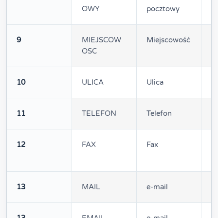
OWY
pocztowy
9
MIEJSCOW
Miejscowość
2
OSC
10
ULICA
Ulica
2
11
TELEFON
Telefon
2
12
FAX
Fax
2
13
MAIL
e-mail
3