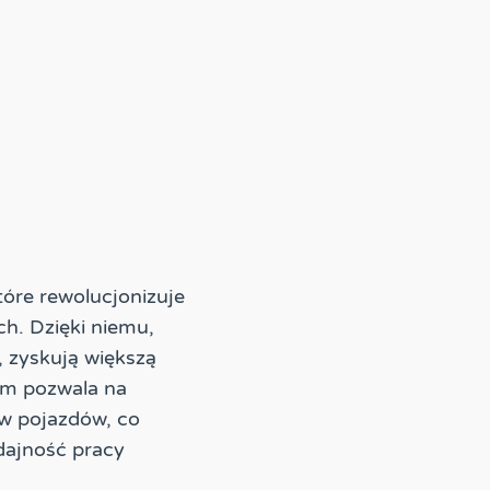
tóre rewolucjonizuje
h. Dzięki niemu,
, zyskują większą
em pozwala na
ów pojazdów, co
dajność pracy