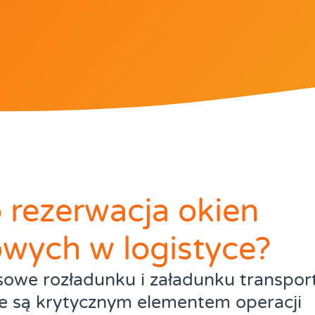
 rezerwacja okien
wych w logistyce?
owe rozładunku i załadunku transpo
e są krytycznym elementem operacji