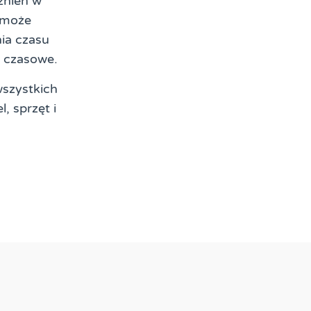
źnień w
 może
ia czasu
o czasowe.
szystkich
 sprzęt i