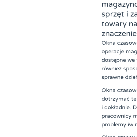
magazynow
sprzęt i 
towary na
znaczenie
Okna czasowe
operacje mag
dostępne we 
również spos
sprawne dzia
Okna czasowe
dotrzymać te
i dokładnie.
pracownicy 
problemy iw 