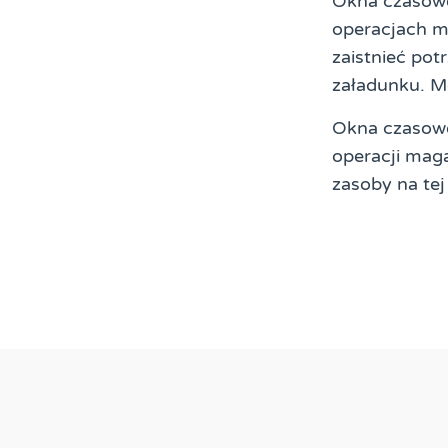
Okna czasowe
operacjach m
zaistnieć po
załadunku. M
Okna czasowe
operacji mag
zasoby na tej