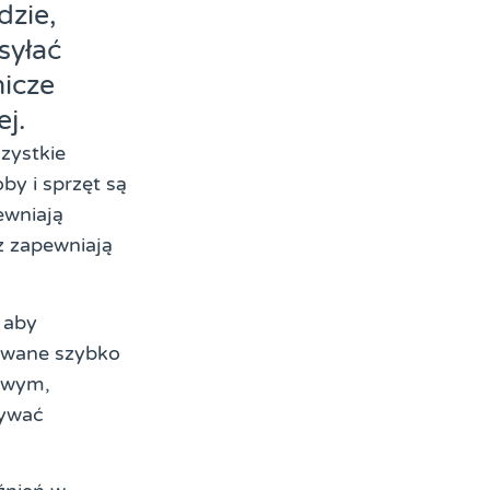
dzie,
syłać
nicze
j.
zystkie
y i sprzęt są
ewniają
z zapewniają
 aby
zowane szybko
owym,
dywać