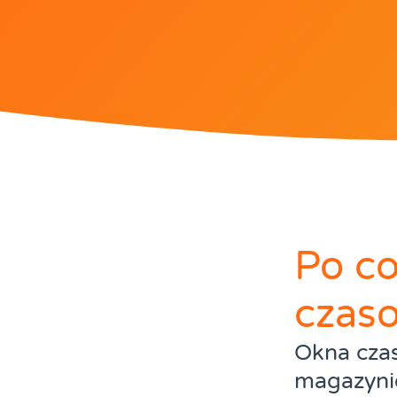
Po co
czaso
Okna czas
magazyni