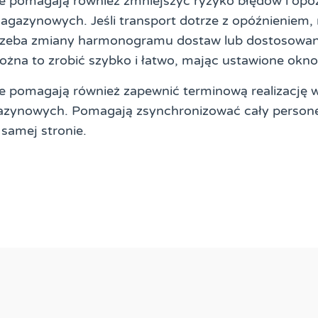
 pomagają również zmniejszyć ryzyko błędów i opó
agazynowych. Jeśli transport dotrze z opóźnieniem,
trzeba zmiany harmonogramu dostaw lub dostosowan
ożna to zrobić szybko i łatwo, mając ustawione okn
 pomagają również zapewnić terminową realizację w
azynowych. Pomagają zsynchronizować cały personel,
 samej stronie.