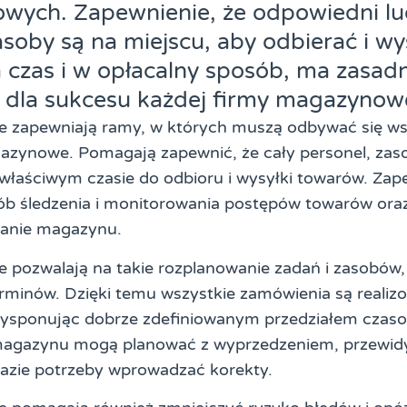
ych. Zapewnienie, że odpowiedni lu
zasoby są na miejscu, aby odbierać i wy
 czas i w opłacalny sposób, ma zasad
 dla sukcesu każdej firmy magazynowe
 zapewniają ramy, w których muszą odbywać się ws
azynowe. Pomagają zapewnić, że cały personel, zasob
właściwym czasie do odbioru i wysyłki towarów. Zap
ób śledzenia i monitorowania postępów towarów ora
łanie magazynu.
 pozwalają na takie rozplanowanie zadań i zasobów,
rminów. Dzięki temu wszystkie zamówienia są reali
 Dysponując dobrze zdefiniowanym przedziałem czas
magazynu mogą planować z wyprzedzeniem, przewi
razie potrzeby wprowadzać korekty.