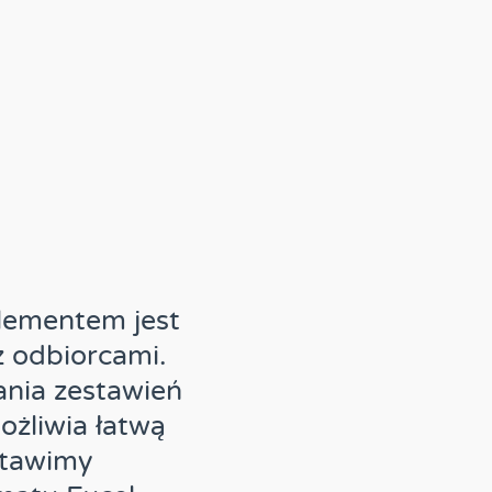
lementem jest
 odbiorcami.
nia zestawień
żliwia łatwą
stawimy