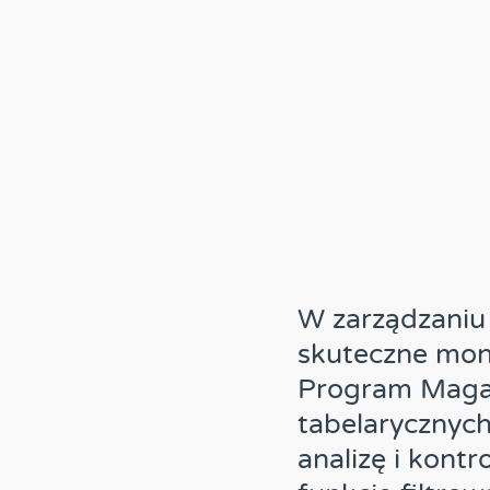
W zarządzani
skuteczne mon
Program Magaz
tabelarycznyc
analizę i kont