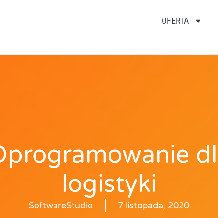
OFERTA
Oprogramowanie dl
logistyki
SoftwareStudio
7 listopada, 2020