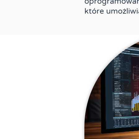
oprogramowani
które umożliw