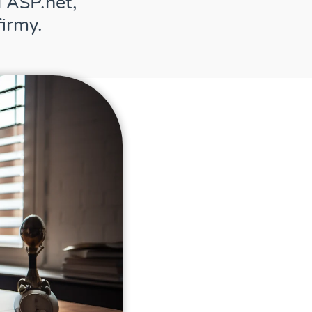
 ASP.net,
irmy.