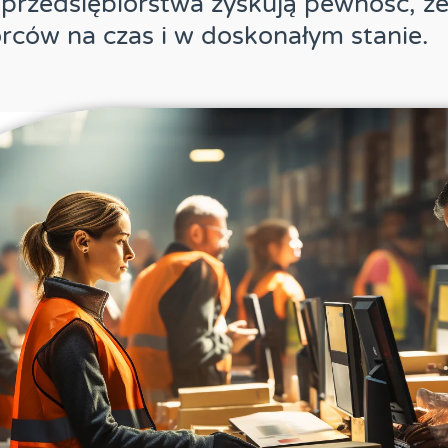
 przedsiębiorstwa zyskują pewność, że
rców na czas i w doskonałym stanie.