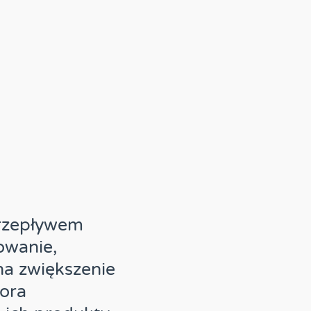
przepływem
owanie,
na zwiększenie
tora