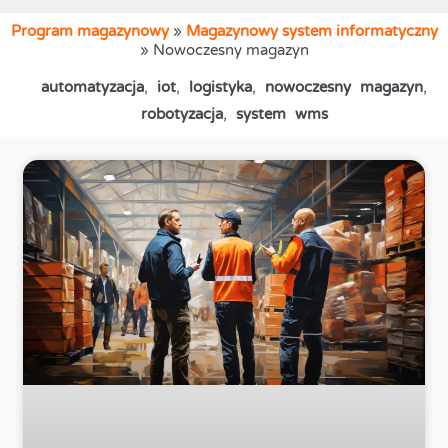
Program magazynowy
»
Magazynowy system informatyczny
»
Nowoczesny magazyn
automatyzacja
,
iot
,
logistyka
,
nowoczesny magazyn
,
robotyzacja
,
system wms