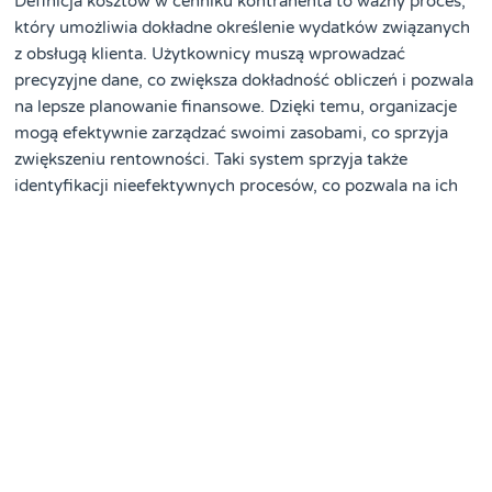
Definicja kosztów w cenniku kontrahenta to ważny proces,
który umożliwia dokładne określenie wydatków związanych
z obsługą klienta. Użytkownicy muszą wprowadzać
precyzyjne dane, co zwiększa dokładność obliczeń i pozwala
na lepsze planowanie finansowe. Dzięki temu, organizacje
mogą efektywnie zarządzać swoimi zasobami, co sprzyja
zwiększeniu rentowności. Taki system sprzyja także
identyfikacji nieefektywnych procesów, co pozwala na ich
optymalizację. Ostatecznie, skuteczna definicja kosztów w
cenniku kontrahenta przyczynia się do poprawy jakości
usług oraz zwiększenia satysfakcji klientów.
https://www.programmagazyn.pl/studio-system/administr
https://www.programmagazyn.pl/studio-system/konfigur